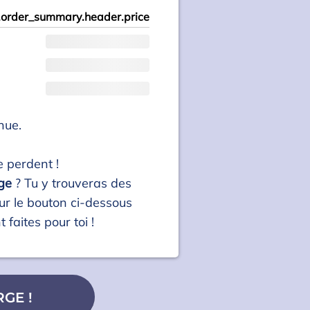
order_summary.header.price
nue.
se perdent !
ge
? Tu y trouveras des
 sur le bouton ci-dessous
 faites pour toi !
GE !